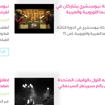
كة نيوسنشري يشاركان في
نيوسن
 الأوروبية والعربية
لفيلم
التاريخ: ١٣ يناير ، ٥
كة نيوسنشري في الدورة الثالثة
أطلقت 
من مهرجان الأقصر للسينما العربية والأوروبية، (من 24
قط وفا
الفيلم 
اقرأ 
الأول بالولايات المتحدة
إطلاق
بالم سبرينغز السينمائي
صفحة 
التاريخ: ٢٤ ديسمبر ، ٤
عبر ا