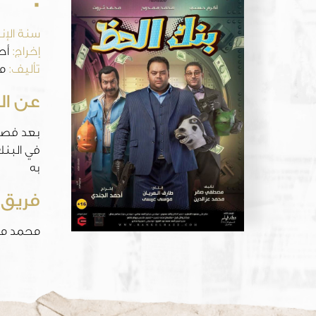
سنة الإنت
إخراج:
أح
تأليف:
مص
عن ال
بعد فصل 
به
فريق 
محمد مم