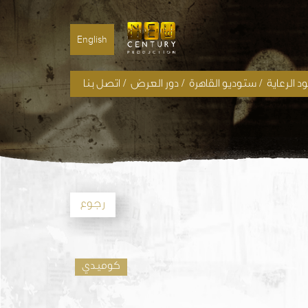
English
/
/
/
 الرعاية
ستوديو القاهرة
دور العرض
اتصل بنا
رجوع
كوميدي