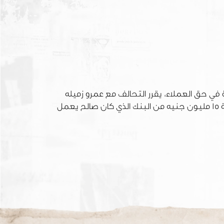
ي حق العملاء، يقرر التحالف مع عمرو زميله
في البنك، وزئرو شريكهما في محل ألعاب البلاي ستيشن في سبيل سرقة 15 مليون جنيه من البنك الذي كان صالح يعمل