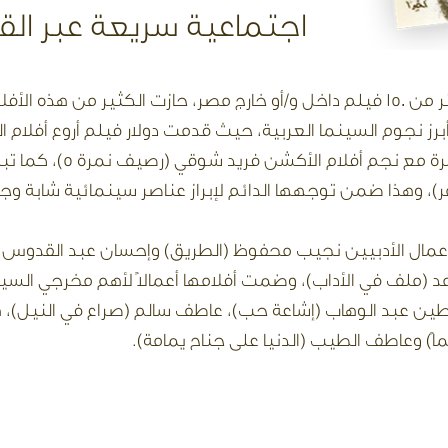
اجتماعية سريعة عبر الق
وخلال ما يقارب السبعة عقود، وزعت الشركة أكثر من 150 فيلم داخل و/أو خارج مصر، ح
رز نجوم السينما العربية، حيث قدمت دولار فيلم أروع أفلام ا
الشريف (نهر الحب)، وبن
، وهذا ضمن توجهها الدائم لإبراز عناصر سينمائية شابة وجد
أعمال الأدبيين نجيب محفوظ (الطريق) وإحسان عبد القدوس (ا
 (ملف في الأداب)، وضمت أفلامها أعمالًا لأهم مخرجي السينما
طين عبد الوهاب (إشاعة حب)، عاطف سالم (صراع في النيل)، هن
 وعاطف الطيب (الدنيا على جناح يمامة).