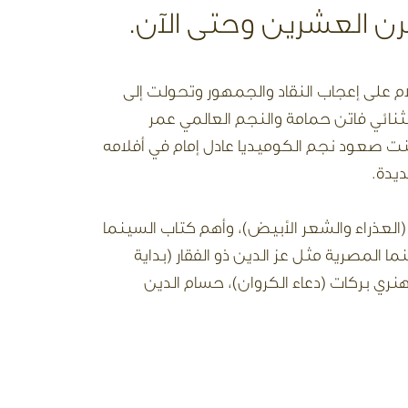
رن العشرين وحتى الآن.
ازت الكثير من هذه الأفلام على إعجاب النقاد والجمهور وتحولت إلى
لثنائي فاتن حمامة والنجم العالمي عمر
ت شراكة قوية ومستمرة مع نجم أفلام الأكشن فريد شوقي (رصيف نمرة 5)، كما تبنت صعود نجم الكوميديا عادل إمام في أفلامه
يدة.
لعذراء والشعر الأبيض)، وأهم كتاب السينما
 المصرية مثل عز الدين ذو الفقار (بداية
ري بركات (دعاء الكروان)، حسام الدين