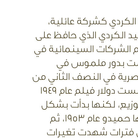
الكردي كشركة عائلية،
د الكردي الذي حافظ على
 الشركات السينمائية في
همت بدور ملموس في
صرية في النصف الثاني من
القرن العشرين. وقد تأسست دولار فيلم عام 1949
يع، لكنها بدأت بشكل
فعلي ووزعت أول أفلامها حميدو عام 1953، ثم
 فترات شهدت تغيرات