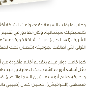
كلاسيكيات سينمائية، وكان لها دور في تقديم أب
الأولى التي أطلقت نجوميته (شعبان تحت الصفر)
كما قامت دولار فيلم بتقديم أفلام مأخوذة عن 
مثل أسامة أنور عكاشة (تحت الصفر)، ووحيد حامد
ونهاية)، صلاح أبو سيف (بين السما والأرض)، ف
مصطفى (الحرافيش)، حسين كمال (حبيبي دائماً)