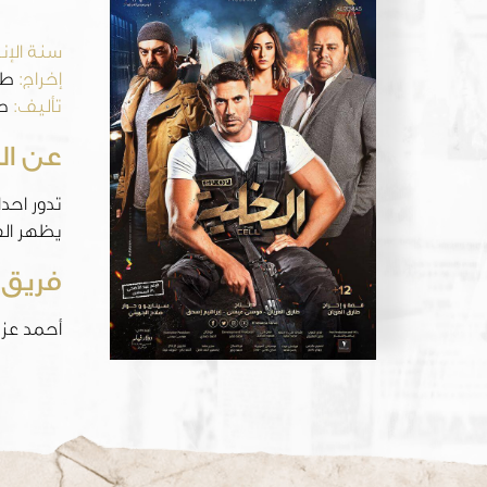
سنة الإنت
إخراج:
طار
تأليف:
صل
عن ال
تدور احد
يظهر الف
فريق 
أحمد عز 