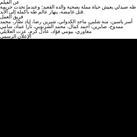
عن الفيلم
طه صيدلي يعيش حياة مملة بصحبة والده القعيد؛ وعندما تحدث جريمة
قتل غامضة، ينهار عالم طه بأكمله إلى الأبد.
فريق العمل
آسر ياسين، منة شلبي، ماجد الكدواني، شيرين رضا، إياد نصّار، محمد
ممدوح، صابرين، أحمد كمال، محمد الشرنوبي، تارا عماد، سامي
مغاوري، بيومي فؤاد، عادل كرم، عزت العلايلي
الإعلان الرسمي