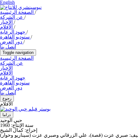
English
/
الصفحة الرئيسية
/
عن الشركة
/
الأخبار
/
الأفلام
/
جهود الرعاية
/
ستوديو القاهرة
/
دور العرض
اتصل بنا
Toggle navigation
الصفحة الرئيسية
عن الشركة
الأخبار
الأفلام
جهود الرعاية
ستوديو القاهرة
دور العرض
اتصل بنا
رجوع
الأفلام
دراما
حبي الوحيد
سنة الإنتاج:
1960
إخراج:
كمال الشيخ
ليف:
صبري عزت (قصة)، علي الزرقاني وصبري عزت (سيناريو وحوار)