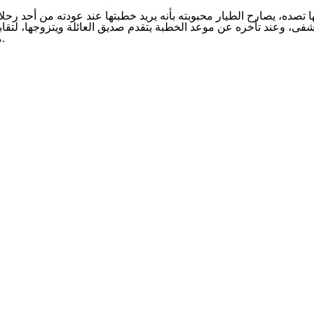
نها تصده، يصارح الطيار محبوبته بأنه يريد خطبتها عند عودته من أحد ر
شفى، وعند تأخره عن موعد الخطبة يتقدم صديق العائلة ويتزوجها، لتقا
من زوجها الطلاق لتعود لحبها الأول، لكن الزوج يدبر مكيدة فاشلة لقتلها.
ع