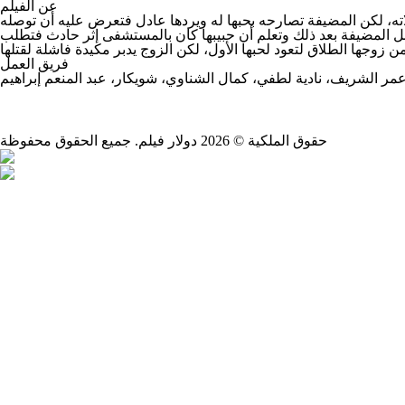
عن الفيلم
حلاته، لكن المضيفة تصارحه بحبها له ويردها عادل فتعرض عليه أن توصله
بل المضيفة بعد ذلك وتعلم أن حبيبها كان بالمستشفى إثر حادث فتطلب
فريق العمل
مر الشريف، نادية لطفي، كمال الشناوي، شويكار، عبد المنعم إبراهيم
حقوق الملكية ©