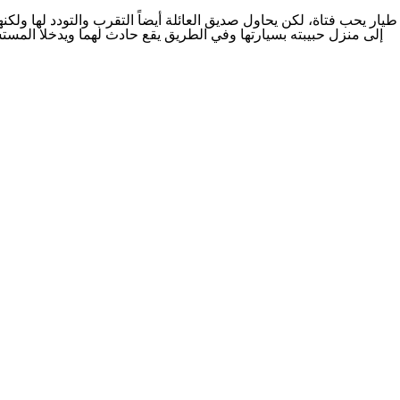
طيار يحب فتاة، لكن يحاول صديق العائلة أيضاً التقرب والتودد لها ولك
إلى منزل حبيبته بسيارتها وفي الطريق يقع حادث لهما ويدخلا المست