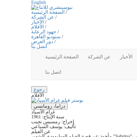
English
/
الصفحة الرئيسية
/
عن الشركة
/
الأخبار
/
الأفلام
/
جهود الرعاية
/
ستوديو القاهرة
/
دور العرض
اتصل بنا
الأخبار
عن الشركة
الصفحة الرئيسية
اتصل بنا
رجوع
الأفلام
دراما، رومانسي
غرام الأسياد
سنة الإنتاج:
1961
إخراج:
رمسيس نجيب
تأليف:
يوسف السباعي
عن الفيلم
مأخوذ عن قصة الفيلم الهوليوودي الشهير "Sabrina"، ويدور الفيلم حول شقيقان من الأثرياء يشعر كل منهما بمشاعر الحب اتجاه ابنة سائس الإسطبل، وبعد أن يحاول الأخ الأصغر