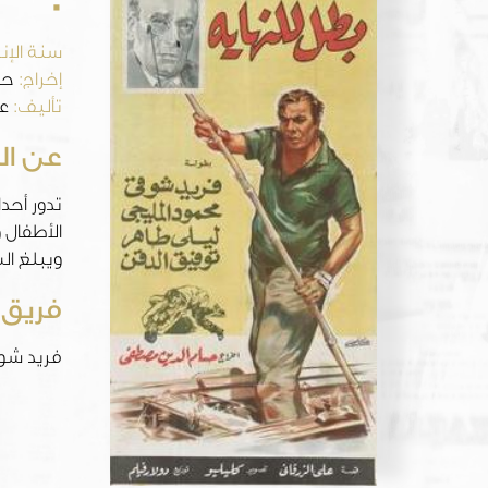
سنة الإنت
إخراج:
حس
تأليف:
عل
عن ال
تدور أحد
الأطفال 
ويبلغ ال
فريق 
فريد شوق