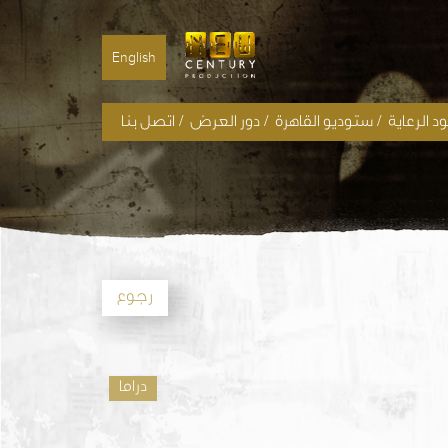
English
/
/
/
 الرعاية
ستوديو القاهرة
دور العرض
اتصل بنا
رجوع
دراما