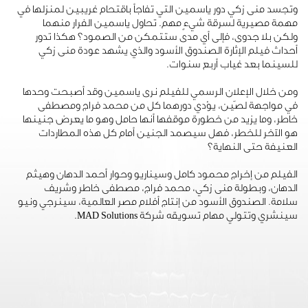
وتجسد منى زكي دور ياسمين التي تفاجأ باقتحام غريبين لمنزلها في
مهمة مصيرية لسرقة شيءٍ مهم. تحاول ياسمين الفرار منهما
ولكن بلا جدوى، فإلى أي مدى ستتمكن من الصمود؟ هكذا تدور
أحداث فيلم الإثارة الصندوق الأسود والذي يشهد عودة منى زكي
للسينما بعد غياب أربع سنوات.
ومن خلال الإعلان الرسمي للفيلم نرى ياسمين وقد أصبحت وحدها
في مواجهة لصّين، يؤدي دورهما كل من محمد فراج ومصطفى
خاطر، وما يزيد من خطورة موقفها أنها حامل وهو ما يعرض جنينها
هو الآخر للخطر، فهل سيصمد الجنين أمام كل هذه المطاردات
العنيفة حتى النهاية؟
الفيلم من إخراج محمود كامل وسيناريو وحوار أحمد الدهان وهيثم
الدهان، وبطولة منى زكي، محمد فراج، مصطفى خاطر وشريف
سلامة. الصندوق الأسود من إنتاج أفلام مصر العالمية، سينرجي ونيو
سينشري وتتولي مهام تسويقه شركة MAD Solutions.