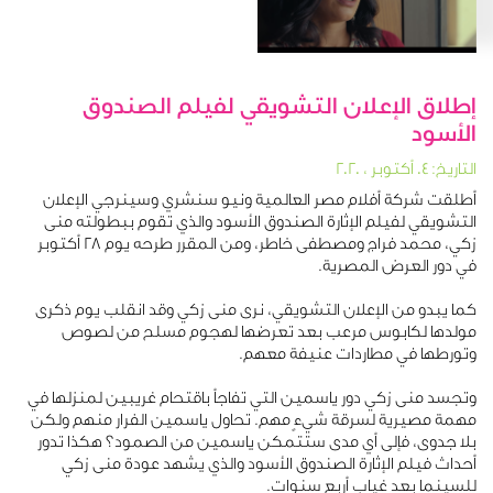
إطلاق الإعلان التشويقي لفيلم الصندوق
الأسود
التاريخ: ٠٤ أكتوبر ، ٢٠٢٠
أطلقت شركة أفلام مصر العالمية ونيو سنشري وسينرجي الإعلان
التشويقي لفيلم الإثارة الصندوق الأسود والذي تقوم ببطولته منى
زكي، محمد فراج ومصطفى خاطر، ومن المقرر طرحه يوم 28 أكتوبر
في دور العرض المصرية.
كما يبدو من الإعلان التشويقي، نرى منى زكي وقد انقلب يوم ذكرى
مولدها لكابوس مرعب بعد تعرضها لهجوم مسلح من لصوص
وتورطها في مطاردات عنيفة معهم.
وتجسد منى زكي دور ياسمين التي تفاجأ باقتحام غريبين لمنزلها في
مهمة مصيرية لسرقة شيءٍ مهم. تحاول ياسمين الفرار منهم ولكن
بلا جدوى، فإلى أي مدى ستتمكن ياسمين من الصمود؟ هكذا تدور
أحداث فيلم الإثارة الصندوق الأسود والذي يشهد عودة منى زكي
للسينما بعد غياب أربع سنوات.